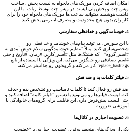
امکان اضافه کردن موزیک های دلخواه به لیست پخش ، ساخت
ویس چت و پخش پلی لیست در ویس چت توسط ربات . با این
قابلیت هوشمند میتوانید ساعت ها موزیک های دلخواه خود را برای
کاربران بدون هیچ محدودیت و مصرف اینترنتی پخش کنید.
4. خوشامدگویی و خدافظی سفارشی
با این سورس، می‌تونید پیام‌های خوشامد و خدافظی رو
شخصی‌سازی کنید. مثلاً “تنظیم خوشامدگویی سلام خوش آمدی به
#اسم_گروه” – که هشتگ‌ها مثل #اسم_کاربر، #زمان، #تاریخ و حتی
#اسم_تصادفی رو جایگزین می‌کنه. این ویژگی با استفاده از تابع
replace_hashtags کار می‌کنه و گروه‌تون رو جذاب‌تر می‌کنه.
5. فیلتر کلمات بد و ضد فش
ضد فش رو فعال کنید تا کلمات نامناسب رو تشخیص بده و حذف
کنه. لیست فیلترها رو می‌تونید با دستور “فیلتر کلمه” اضافه کنید و
حتی لیست پیش‌فرض داره. این قابلیت برای گروه‌های خانوادگی یا
آموزشی ضروریه.
6. عضویت اجباری در کانال‌ها
یکی از ویژگی‌های منحصربه‌فرد، عضویت اجباریه. با “عضویت