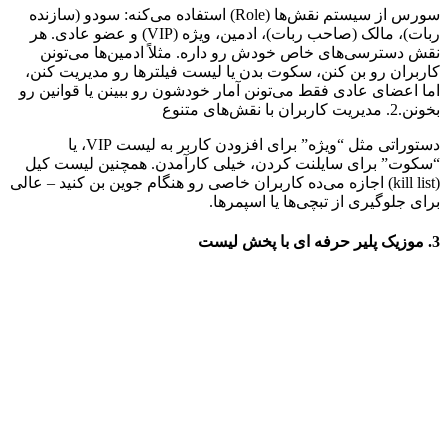
سورس از سیستم نقش‌ها (Role) استفاده می‌کنه: سودو (سازنده
ربات)، مالک (صاحب ربات)، ادمین، ویژه (VIP) و عضو عادی. هر
نقش دسترسی‌های خاص خودش رو داره. مثلاً ادمین‌ها می‌تونن
کاربران رو بن کنن، سکوت بدن یا لیست فیلترها رو مدیریت کنن،
اما اعضای عادی فقط می‌تونن آمار خودشون رو ببینن یا قوانین رو
بخونن.2. مدیریت کاربران با نقش‌های متنوع
دستوراتی مثل “ویژه” برای افزودن کاربر به لیست VIP، یا
“سکوت” برای سایلنت کردن، خیلی کارآمدن. همچنین لیست کیل
(kill list) اجازه می‌ده کاربران خاصی رو هنگام جوین بن کنید – عالی
برای جلوگیری از تبچی‌ها یا اسپمرها.
3. موزیک پلیر حرفه ای با پخش لیست