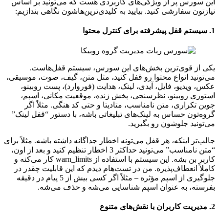
این سورس پر از ویژگی‌های کاربردی هست که می‌تونید بر اساس
نیازتون سفارشی کنید. بیایید به کلیدی‌ترین‌هاشون نگاهی بندازیم:
1. سیستم قفل پیشرفته برای کنترل محتوا
یکی از قوی‌ترین بخش‌های این سورس، سیستم قفل‌هاست.
می‌تونید انواع محتوا رو قفل کنید، مثل متن، گیف، صوت، موسیقی،
عکس، ویدیو، فایل، آیدی، لینک، هدایت (فوروارد)، پست روبینو،
استوری روبینو، نظرسنجی، پخش زنده، موقعیت مکانی، اسپم،
جوین تکراری، متن نامناسب، متادیتا و حتی کد هنگی. مثلاً اگر
گروه‌تون حساس به لینک‌های تبلیغاتی باشه، با دستور “قفل لینک”
می‌تونید جلوشون رو بگیرید.
جالب‌تر اینکه، هر قفل می‌تونه اخطار جداگانه داشته باشه. مثلاً برای
“متن نامناسب” می‌تونید حداکثر 3 اخطار تنظیم کنید و بعد از اون،
کاربر بن بشه. این سیستم با استفاده از warn_limits کار می‌کنه و
کاملاً انعطاف‌پذیره. من در تست‌هام دیدم که این قابلیت چقدر در
جلوگیری از اسپم مؤثره – مثلاً اگر کسی بیش از 5 پیام در دقیقه
بفرسته، به عنوان اسپم شناسایی می‌شه و حذف می‌شه.
2. مدیریت کاربران با نقش‌های متنوع