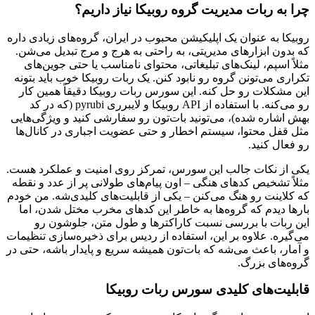
چرا به ربات مدیریت گروه روبیکا نیاز داریم؟
روبیکا به عنوان یک اپلیکیشن محبوب در ایران، گروه‌های زیادی داره
که بدون ابزارهای مدیریتی، به راحتی به هرج و مرج تبدیل می‌شن.
مثلاً اسپم، لینک‌های تبلیغاتی، محتوای نامناسب یا حتی جوین‌های
تکراری می‌تونن گروه رو نابود کنن. یک ربات روبیکا خوب باید بتونه
این مشکلات رو حل کنه. این سورس ربات روبیکا دقیقاً همین کار
رو می‌کنه. با استفاده از API روبیکا و لایبرری pyrubi (که در کد
بهش اشاره شده)، می‌تونید بات‌تون رو سفارشی کنید و ویژگی‌هایی
مثل قفل محتوا، سیستم اخطار و حتی عضویت اجباری در کانال‌ها
رو فعال کنید.
یکی از نکات جالب این سورس، تمرکز روی امنیت و عملکرد هست.
مثلاً تشخیص کدهای هنگی – اون پیام‌های طولانی پر از عدد و نقطه
که کلاینت رو هنگ می‌کنن – یکی از قابلیت‌های کلیدی‌شه. من خودم
بارها دیدم که گروه‌ها به خاطر این کدهای مخرب مختل شدن، اما
این ربات با بررسی نسبت کاراکترها و طول متن، جلوشون رو
می‌گیره. علاوه بر این، استفاده از ردیس برای ذخیره‌سازی تنظیمات
و آمار، باعث می‌شه که بات‌تون همیشه سریع و پایدار باشه، حتی در
گروه‌های بزرگ.
قابلیت‌های کلیدی سورس ربات روبیکا