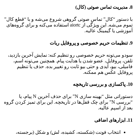
8. مدیریت تماس صوتی (کال)
با دستور “کال” تماس صوتی گروهی شروع می‌شه و با “قطع کال”
تموم می‌شه. این ویژگی از aiortc استفاده می‌کنه و برای گروه‌های
آموزشی یا گیمینگ عالیه.
9. تنظیمات حریم خصوصی و پروفایل ربات
سودو می‌تونه حریم خصوصی رو تنظیم کنه: نمایش آخرین بازدید،
تلفن، پروفایل، عضو شدن یا هدایت پیام. همچنین می‌تونه اسم،
فامیلی، بیو، آیدی و حتی بیو ثابت رو تغییر بده. حذف یا تنظیم
پروفایل عکس هم ممکنه.
10. پاکسازی و بررسی تاریخچه
دستوراتی مثل “بهینه سازی N” برای حذف آخرین N پیام، یا
“بررسی N” برای چک قفل‌ها در تاریخچه. این برای تمیز کردن گروه
بعد از اسپم عالیه.
11. ابزارهای اضافی
انتخاب فونت (شکسته، کشیده، لش) و شکل (برجسته،