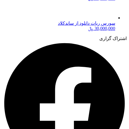
سورس ربات دانلود از ساندکلاد
30,000,000
﷼
اشتراک گزاری