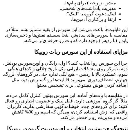
منشن، زیرخط) برای پیام‌ها.
مدیریت یادداشت‌های شخصی.
لینک دعوت گروه با “لینک”.
ارتقا و برکناری ادمین‌ها.
این قابلیت‌ها باعث می‌شن این سورس از بقیه متمایز بشه. مثلاً در
مقایسه با سورس‌های ساده‌تر، اینجا سیستم نقش‌ها و ذخیره‌سازی
پایدار (با ردیس) وجود داره که بات رو حرفه‌ای‌تر می‌کنه.
مزایای استفاده از این سورس ربات روبیکا
چرا این سورس رو انتخاب کنید؟ اول، رایگان و اوپن‌سورس بودنش.
دوم، تمرکز روی مشکلات ایرانی مثل تاریخ جلالی و کدهای هنگی.
سوم، عملکرد بالا با ردیس – هیچ لگی نداره حتی در گروه‌های بزرگ.
چهارم، انعطاف‌پذیری: می‌تونید قابلیت‌ها رو گسترش بدید، مثل
اضافه کردن هوش مصنوعی برای تشخیص محتوا.
در مقایسه با بات‌های آماده، این سورس بهتون کنترل کامل می‌ده.
مثلاً اگر گروه آموزشی دارید، قفل لینک و عضویت اجباری رو فعال
کنید؛ برای گروه‌های چت، خوشامدگویی سفارشی بذارید. کاربران
واقعی که ازش استفاده کردن، می‌گن که اسپم رو 90% کاهش
می‌ده و مدیریت رو راحت‌تر می‌کنه.
نتیجه‌گیری: بهترین انتخاب برای مدیریت گروه در روبیکا